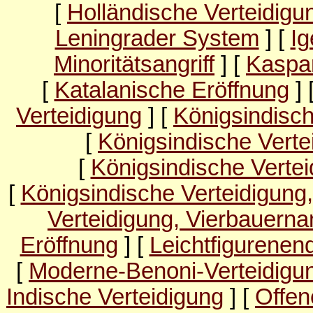
[
Holländische Verteidigu
Leningrader System
] [
Ig
Minoritätsangriff
] [
Kaspar
[
Katalanische Eröffnung
] 
Verteidigung
] [
Königsindisc
[
Königsindische Verte
[
Königsindische Verte
[
Königsindische Verteidigun
Verteidigung, Vierbauernan
Eröffnung
] [
Leichtfigurenen
[
Moderne-Benoni-Verteidigu
Indische Verteidigung
] [
Offen