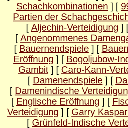
Schachkombinationen
] [
9
Partien der Schachgeschic
[
Aljechin-Verteidigung
] 
[
Angenommenes Damenga
[
Bauernendspiele
] [
Bauer
Eröffnung
] [
Bogoljubow-Ind
Gambit
] [
Caro-Kann-Vert
[
Damenendspiele
] [
Da
[
Damenindische Verteidigu
[
Englische Eröffnung
] [
Fis
Verteidigung
] [
Garry Kaspar
[
Grünfeld-Indische Vert