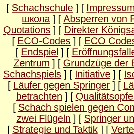
[
Schachschule
] [
Impressu
школа
] [
Absperren von 
Quotations
] [
Direkter Königsa
[
ECO-Codes
] [
ECO Codes
[
Endspiel
] [
Eröffnungsfall
Zentrum
] [
Grundzüge der E
Schachspiels
] [
Initiative
] [
Is
[
Läufer gegen Springer
] [
Lä
betrachten
] [
Qualitätsopfe
[
Schach spielen gegen Co
zwei Flügeln
] [
Springer un
[
Strategie und Taktik
] [
Verte