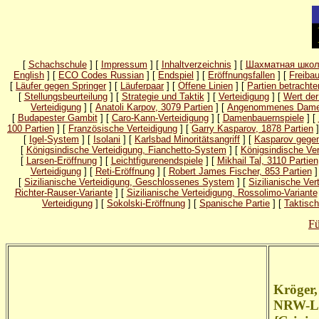
[
Schachschule
] [
Impressum
] [
Inhaltverzeichnis
] [
Шахматная шко
English
] [
ECO Codes Russian
] [
Endspiel
] [
Eröffnungsfallen
] [
Freibau
[
Läufer gegen Springer
] [
Läuferpaar
] [
Offene Linien
] [
Partien betrachte
[
Stellungsbeurteilung
] [
Strategie und Taktik
] [
Verteidigung
] [
Wert der
Verteidigung
] [
Anatoli Karpov, 3079 Partien
] [
Angenommenes Dame
[
Budapester Gambit
] [
Caro-Kann-Verteidigung
] [
Damenbauernspiele
] [
100 Partien
] [
Französische Verteidigung
] [
Garry Kasparov, 1878 Partien
]
[
Igel-System
] [
Isolani
] [
Karlsbad Minoritätsangriff
] [
Kasparov gegen
[
Königsindische Verteidigung, Fianchetto-System
] [
Königsindische Ve
[
Larsen-Eröffnung
] [
Leichtfigurenendspiele
] [
Mikhail Tal, 3110 Partien
Verteidigung
] [
Reti-Eröffnung
] [
Robert James Fischer, 853 Partien
]
[
Sizilianische Verteidigung, Geschlossenes System
] [
Sizilianische Ve
Richter-Rauser-Variante
] [
Sizilianische Verteidigung, Rossolimo-Variante
Verteidigung
] [
Sokolski-Eröffnung
] [
Spanische Partie
] [
Taktisc
Fü
Kröger,
NRW-Lig