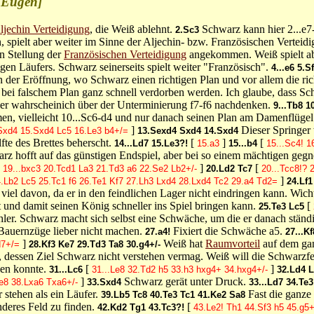
, Eugen]
ljechin Verteidigung
, die Weiß ablehnt.
Schwarz kann hier 2...e7
2.Sc3
, spielt aber weiter im Sinne der Aljechin- bzw. Französischen Verteid
en Stellung der
Französischen Verteidigung
angekommen. Weiß spielt ab
gen Läufers. Schwarz seinerseits spielt weiter "Französisch".
4...e6
5.S
n der Eröffnung, wo Schwarz einen richtigen Plan und vor allem die richt
 bei falschem Plan ganz schnell verdorben werden. Ich glaube, dass Sch
er wahrscheinich über der Unterminierung f7-f6 nachdenken.
9...Tb8
1
en, vielleicht 10...Sc6-d4 und nur danach seinen Plan am Damenflügel
]
Dieser Springer 
Sxd4
15.Sxd4
Lc5
16.Le3
b4+/=
13.Sexd4
Sxd4
14.Sxd4
fte des Brettes beherscht.
[
]
[
14...Ld7
15.Le3?!
15.a3
15...b4
15...Sc4!
1
rz hofft auf das günstigen Endspiel, aber bei so einem mächtigen gegn
]
[
19...bxc3
20.Tcd1
La3
21.Td3
a6
22.Se2
Lb2+/-
20.Ld2
Tc7
20...Tcc8!?
]
.Lb2
Lc5
25.Tc1
f6
26.Te1
Kf7
27.Lh3
Lxd4
28.Lxd4
Tc2
29.a4
Td2=
24.Lf1
t viel davon, da er in den feindlichen Lager nicht eindringen kann. Wi
t und damit seinen König schneller ins Spiel bringen kann.
[
25.Te3
Lc5
hler. Schwarz macht sich selbst eine Schwäche, um die er danach stän
e Bauernzüge lieber nicht machen.
Fixiert die Schwäche a5.
27.a4!
27...Kf
]
Weiß hat
Raumvorteil
auf dem gan
d7+/=
28.Kf3
Ke7
29.Td3
Ta8
30.g4+/-
, dessen Ziel Schwarz nicht verstehen vermag. Weiß will die Schwarzfe
len konnte.
[
]
31...Lc6
31...Le8
32.Td2
h5
33.h3
hxg4+
34.hxg4+/-
32.Ld4
L
]
Schwarz gerät unter Druck.
e8
38.Lxa6
Txa6+/-
33.Sxd4
33...Ld7
34.Te3
r stehen als ein Läufer.
Fast die ganze 
39.Lb5
Tc8
40.Te3
Tc1
41.Ke2
Sa8
nderes Feld zu finden.
[
42.Kd2
Tg1
43.Tc3?!
43.Le2!
Th1
44.Sf3
h5
45.g5+