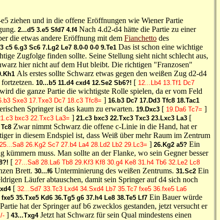
-e5 ziehen und in die offene Eröffnungen wie Wiener Partie
igung.
Nach 4.d2-d4 hätte die Partie zu einer
2...d5
3.e5
Sfd7
4.f4
er die etwas andere Eröffnung mit dem
Fianchetto
des
Das ist schon eine wichtige
f3
c5
6.g3
Sc6
7.Lg2
Le7
8.0-0
0-0
9.Te1
ige Zugfolge finden sollte. Seine Stellung sieht nicht schlecht aus,
warz hier nicht auf dem Hut bleibt. Die richtigen "Franzosen"
Als erstes sollte Schwarz etwas gegen den weißen Zug d2-d4
0.Kh1
 fortzetzen.
[
10...b5
11.d4
cxd4
12.Se2
Sb6?!
12...Lb4
13.Tf1
Dc7
wird die ganze Partie die wichtigste Rolle spielen, da er vom Feld
]
6.b3
Sxe3
17.Txe3
Dc7
18.c3
Tfc8=
16.b3
Dc7
17.Dd3
Tfc8
18.Tac1
erischen Springer ist das kaum zu erwarten.
[
]
19.Dxc3
19.Da6
Tc7=
]
[
21.c3
bxc3
22.Txc3
La3=
21.c3
bxc3
22.Txc3
Txc3
23.Lxc3
La3
Zwar nimmt Schwarz die offene c-Linie in die Hand, hat er
Tc8
chtiger in diesem Endspiel ist, dass Weiß über mehr Raum im Zentrum
]
Ein
25...Sa8
26.Kg2
Sc7
27.b4
La4
28.Ld2
Lb2
29.Lc3=
26.Kg2
a5?
dig kümmern muss. Man sollte an der Flanke, wo sein Gegner besser
[
8?!
27...Sa8
28.La6
Tb8
29.Kf3
Kf8
30.g4
Ke8
31.h4
Tb6
32.Le2
Lc8
zen Brett.
Unterminierung des weißen Zentrums.
Ein
30...f6
31.Sc2
ldrigen Läufer abtauschen, damit sein Springer auf d4 sich noch
[
xd4
32...Sd7
33.Tc3
Lxd4
34.Sxd4
Lb7
35.Tc7
fxe5
36.fxe5
La6
Ein Bauer würde
fxe5
35.Txe5
Kd6
36.Tg5
g6
37.h4
Le8
38.Te5
Lf7
Partie hat der Springer auf b6 zwecklos gestanden, jetzt versucht er
]
Jetzt hat Schwarz für sein Qual mindestens einen
/-
43...Txg4