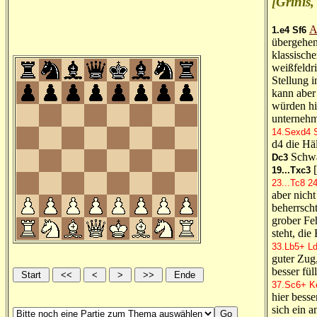
[Grinis
A
1.e4
Sf6
übergehen
klassisch
weißfeldri
Stellung i
kann aber
würden hi
unternehm
14.Sexd4
d4 die Häl
Schwa
Dc3
[
19...Txc3
23...Tc8
24
aber nich
beherrsch
grober Fe
steht, di
33.Lb5+
L
guter Zug
besser fül
37.Sc6+
K
hier besse
sich ein a