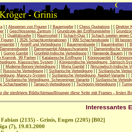
ла
] [
Absperren von Figuren
] [
Bauernopfer
] [
Chess Quotations
] [
Direkter 
er
] [
Geschlossenes Zentrum
] [
Grundzüge der Eröffnungslehre
] [
Grundzüg
n
] [
Qualitätsopfer
] [
Raumvorteil
] [
Schach-Quiz
] [
Schach spielen gegen 
 Figuren
] [
3526 Schachkombinationen
] [
999 Schachendspiele
] [
99 besten
ngambit
] [
Angriff und Verteidigung
] [
Bauernendspiele
] [
Bauernketten
] [
B
Damenendspiele
] [
Damengambit Abtauschvariante
] [
Damenindische Vertei
 [
Goring Gambit
] [
Grünfeld-Indische Verteidigung
] [
Hängende Bauern
] [
Ho
 Kramnik, 99 Partien
] [
Katalanische Eröffnung
] [
Königsgambit
] [
Königsin
rteidigung, Klassisches System
] [
Königsindische Verteidigung, Sämisch-Sy
] [
Moderne-Benoni-Verteidigung
] [
Morra Gambit
] [
Nimzowitsch-Indische Ve
 [
Russische Verteidigung
] [
Sizilianische Verteidigung
] [
Sizilianische Vertei
rteidigung, Maroczy-System
] [
Sizilianische Verteidigung, Najdorf-Variante
] [
] [
Sizilianische Verteidigung, Scheveninger Variante
] [
Sizilianische Vertei
he Schachpartien
] [
Tarrasch-Verteidigung
] [
Tschigorin-Verteidigung
] [
Turme
r die niedrigen Bildschirmauflösunge diese Seite mit Frames - festes Br
Interessantes 
 Fabian (2135) - Grinis, Eugen (2205) [B02]
a (7), 19.03.2000