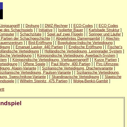
Königsangriff
] [
Drohung
] [
DWZ-Rechner
] [
ECO-Codes
] [
ECO Codes
e des Schachspiels
] [
Initiative
] [
Isolierter Bauer
] [
Karlsbade Struktur
]
Computer
] [
Schachzitate
] [
Spiel auf zwei Flügeln
] [
Springer und Läufer
]
 Partien der Schachgeschichte
] [
Abgelehntes Damengambit
] [
Aljechin-
auernzentrum
] [
Bird-Eröffnung
] [
Bogoljubow-Indische Verteidigung
]
digung
] [
Emanuel Lasker, 440 Partien
] [
Englische Eröffnung
] [
Fischer’s
lländische Verteidigung
] [
Holländische Verteidigung, Leningrader System
]
dische Verteidigung
] [
Königsindische Verteidigung, Awerbach-System
]
stem
] [
Königsindische Verteidigung, Vierbauernangriff
] [
Kurze Partien
]
rteidigung
] [
Offene Spiele
] [
Paul Morhy, 400 Partien
] [
Pirc-Ufimzew-
digung, Alapin-Variante
] [
Sizilianische Verteidigung, Drachenvariante
]
Sizilianische Verteidigung, Paulsen-Variante
] [
Sizilianische Verteidigung,
digung, Sweschnikow-Variante
] [
Skandinavische Verteidigung
] [
Slawische
ndspiele
] [
Wilhelm Steinitz, 475 Partien
] [
Wolga-Benkö-Gambit
]
ett
Endspiel