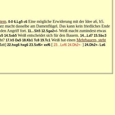
stem
.
Eine mögliche Erwiderung mit der Idee a6, b5.
0-0
6.Lg5
c6
rz macht dasselbe am Damenflügel. Das kann kein friedliches Ende
 den Angriff fort.
Weiß macht zumindest etwas
11...Sh5
12.Sge2+/-
Weiß entscheidet sich für den Bauern.
b5
14.Sxb5
14...Ld7
15.Sbc3
cht?
Weiß hat einen
Mehrbauern, steht
17.h5
Da5
18.Kb1
Tc8
19.Tc1
att]
[
]
22.hxg6
hxg6
23.Sxf6+
exf6
23...Lxf6
24.Dh2+-
24.Dh2+-
Le6