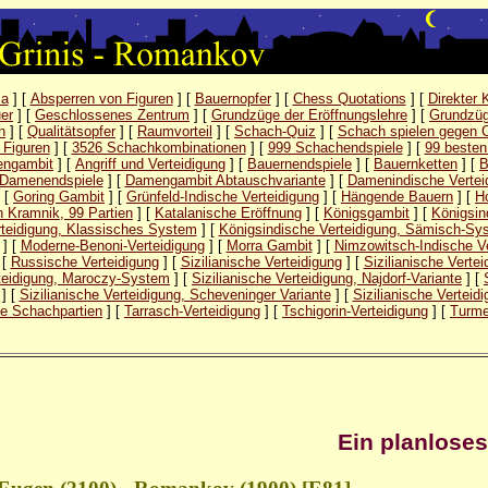
ла
] [
Absperren von Figuren
] [
Bauernopfer
] [
Chess Quotations
] [
Direkter 
er
] [
Geschlossenes Zentrum
] [
Grundzüge der Eröffnungslehre
] [
Grundzüg
n
] [
Qualitätsopfer
] [
Raumvorteil
] [
Schach-Quiz
] [
Schach spielen gegen 
 Figuren
] [
3526 Schachkombinationen
] [
999 Schachendspiele
] [
99 besten
ngambit
] [
Angriff und Verteidigung
] [
Bauernendspiele
] [
Bauernketten
] [
B
Damenendspiele
] [
Damengambit Abtauschvariante
] [
Damenindische Vertei
 [
Goring Gambit
] [
Grünfeld-Indische Verteidigung
] [
Hängende Bauern
] [
Ho
 Kramnik, 99 Partien
] [
Katalanische Eröffnung
] [
Königsgambit
] [
Königsin
rteidigung, Klassisches System
] [
Königsindische Verteidigung, Sämisch-Sy
] [
Moderne-Benoni-Verteidigung
] [
Morra Gambit
] [
Nimzowitsch-Indische Ve
 [
Russische Verteidigung
] [
Sizilianische Verteidigung
] [
Sizilianische Vertei
rteidigung, Maroczy-System
] [
Sizilianische Verteidigung, Najdorf-Variante
] [
] [
Sizilianische Verteidigung, Scheveninger Variante
] [
Sizilianische Vertei
he Schachpartien
] [
Tarrasch-Verteidigung
] [
Tschigorin-Verteidigung
] [
Turme
Ein planloses