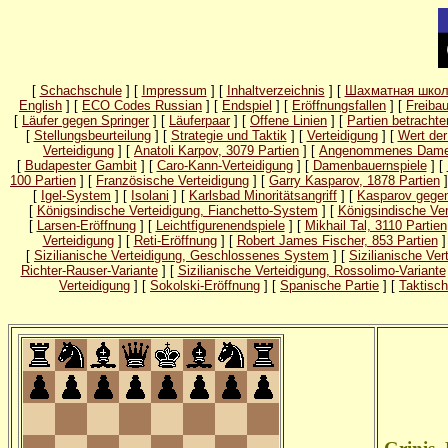
[
Schachschule
] [
Impressum
] [
Inhaltverzeichnis
] [
Шахматная шко
English
] [
ECO Codes Russian
] [
Endspiel
] [
Eröffnungsfallen
] [
Freibau
[
Läufer gegen Springer
] [
Läuferpaar
] [
Offene Linien
] [
Partien betrachte
[
Stellungsbeurteilung
] [
Strategie und Taktik
] [
Verteidigung
] [
Wert der
Verteidigung
] [
Anatoli Karpov, 3079 Partien
] [
Angenommenes Dame
[
Budapester Gambit
] [
Caro-Kann-Verteidigung
] [
Damenbauernspiele
] [
100 Partien
] [
Französische Verteidigung
] [
Garry Kasparov, 1878 Partien
]
[
Igel-System
] [
Isolani
] [
Karlsbad Minoritätsangriff
] [
Kasparov gegen
[
Königsindische Verteidigung, Fianchetto-System
] [
Königsindische Ve
[
Larsen-Eröffnung
] [
Leichtfigurenendspiele
] [
Mikhail Tal, 3110 Partien
Verteidigung
] [
Reti-Eröffnung
] [
Robert James Fischer, 853 Partien
]
[
Sizilianische Verteidigung, Geschlossenes System
] [
Sizilianische Ve
Richter-Rauser-Variante
] [
Sizilianische Verteidigung, Rossolimo-Variante
Verteidigung
] [
Sokolski-Eröffnung
] [
Spanische Partie
] [
Taktisc