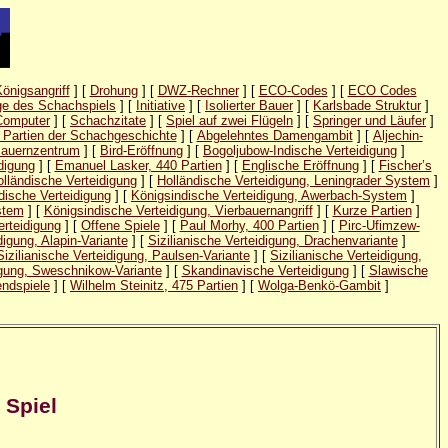
Königsangriff
] [
Drohung
] [
DWZ-Rechner
] [
ECO-Codes
] [
ECO Codes
e des Schachspiels
] [
Initiative
] [
Isolierter Bauer
] [
Karlsbade Struktur
]
Computer
] [
Schachzitate
] [
Spiel auf zwei Flügeln
] [
Springer und Läufer
]
 Partien der Schachgeschichte
] [
Abgelehntes Damengambit
] [
Aljechin-
auernzentrum
] [
Bird-Eröffnung
] [
Bogoljubow-Indische Verteidigung
]
digung
] [
Emanuel Lasker, 440 Partien
] [
Englische Eröffnung
] [
Fischer’s
lländische Verteidigung
] [
Holländische Verteidigung, Leningrader System
]
dische Verteidigung
] [
Königsindische Verteidigung, Awerbach-System
]
stem
] [
Königsindische Verteidigung, Vierbauernangriff
] [
Kurze Partien
]
rteidigung
] [
Offene Spiele
] [
Paul Morhy, 400 Partien
] [
Pirc-Ufimzew-
digung, Alapin-Variante
] [
Sizilianische Verteidigung, Drachenvariante
]
Sizilianische Verteidigung, Paulsen-Variante
] [
Sizilianische Verteidigung,
digung, Sweschnikow-Variante
] [
Skandinavische Verteidigung
] [
Slawische
ndspiele
] [
Wilhelm Steinitz, 475 Partien
] [
Wolga-Benkö-Gambit
]
 Spiel