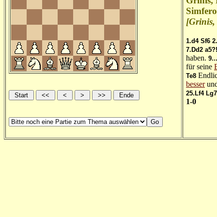
Grinis,
Simfero
[Grinis
1.d4
Sf6
2
7.Dd2
a5?
haben.
9..
für seine
Endli
Te8
besser
und
25.Lf4
Lg7
1-0