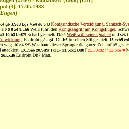
 Eugen (2100) - Romankov (1900) [E81]
pol (3), 17.05.1988
, Eugen]
Königsindische Verteidigung, Sämisch-Sy
.c4
g6
3.Sc3
Lg7
4.e4
d6
5.f3
Weiß führt den
Königsangriff am Königsflügel
, Schwa
!
8.0-0-0
a4
9.Lh6
Scharf gespielt.
Weiß will keine Qualität
und setzt
.a3
10.b3
Lh8?!
11.h4
Entwicklung
. Es droht g2 - g4.
In selben Stil gespielt.
12...b5
13.cxb5
cx
ch weg.
Was hatte dieser Springer die ganze Zeit auf h5 gesu
16.g4
Sf6
 attackiert.
[
M
19...Sa6
20.Sd5!
Txc1+
21.Sxc1
Dd8
21...Dxd2??
22.Sxe7#
Es droht Dh7 Matt.
26.Lxd6