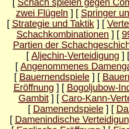
[
Schach spielen gegen Co
zwei Flügeln
] [
Springer un
[
Strategie und Taktik
] [
Verte
Schachkombinationen
] [
9
Partien der Schachgeschic
[
Aljechin-Verteidigung
] 
[
Angenommenes Damenga
[
Bauernendspiele
] [
Bauer
Eröffnung
] [
Bogoljubow-Ind
Gambit
] [
Caro-Kann-Vert
[
Damenendspiele
] [
Da
[
Damenindische Verteidigu