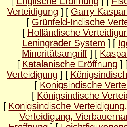
[
Englische Eröffnung
] [
Fis
Verteidigung
] [
Garry Kaspar
[
Grünfeld-Indische Vert
[
Holländische Verteidigu
Leningrader System
] [
Ig
Minoritätsangriff
] [
Kaspar
[
Katalanische Eröffnung
] 
Verteidigung
] [
Königsindisc
[
Königsindische Verte
[
Königsindische Verte
[
Königsindische Verteidigun
Verteidigung, Vierbauernan