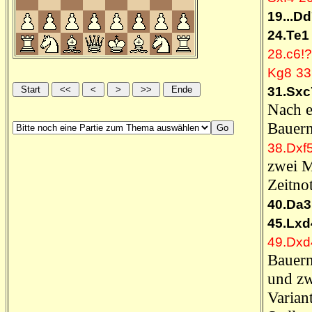
19...D
24.Te1
28.c6!?
Kg8
33
31.Sxc
Nach 
Bauer
38.Dxf
zwei M
Zeitno
40.Da3
45.Lxd
49.Dxd
Bauern
und zw
Varian