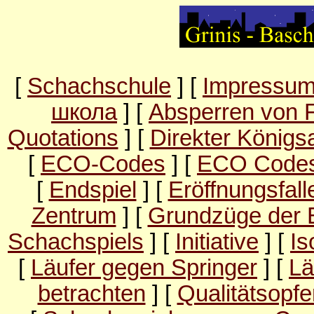
[
Schachschule
] [
Impressu
школа
] [
Absperren von 
Quotations
] [
Direkter Königsa
[
ECO-Codes
] [
ECO Codes
[
Endspiel
] [
Eröffnungsfall
Zentrum
] [
Grundzüge der E
Schachspiels
] [
Initiative
] [
Is
[
Läufer gegen Springer
] [
Lä
betrachten
] [
Qualitätsopfe