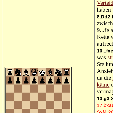
Vertei
haben 
8.Dd2
zwisch
9...fe
Kette 
aufrec
10...fx
was
st
Stellu
Anzieh
da die
käme
u
verma
13.g3
17.bxa
Sxf4
20