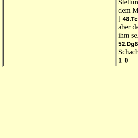
Stellu
dem Ma
]
48.Tc
aber d
ihm se
52.Dg
Schach
1-0