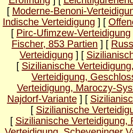
Eröffnung
] [
Leichtfigurenen
[
Moderne-Benoni-Verteidigu
Indische Verteidigung
] [
Offen
[
Pirc-Ufimzew-Verteidigung
Fischer, 853 Partien
] [
Russ
Verteidigung
] [
Sizilianisc
[
Sizilianische Verteidigun
Verteidigung, Geschlo
Verteidigung, Maroczy-Sy
Najdorf-Variante
] [
Sizilianis
[
Sizilianische Verteidi
[
Sizilianische Verteidigung,
Verteidigung, Scheveninger V