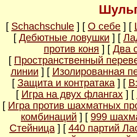
Шульг
[
Schachschule
] [
О себе
] [
[
Дебютные ловушки
] [
Ла
против коня
] [
Два 
[
Пространственный перев
линии
] [
Изолированная п
[
Защита и контратака
] [
В
[
Игра на двух флангах
] [
[
Игра против шахматных пр
комбинаций
] [
999 шахм
Стейница
] [
440 партий Ла