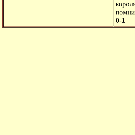
короля
помни
0-1