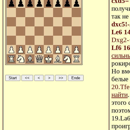
cxd5=
получ
так не
dxc5!-
Le6
1
Dxg2-
Lf6
1
сильн
рокир
Но вме
белые
20.Tfe
найти
этого 
поэтом
19.La6
проиг