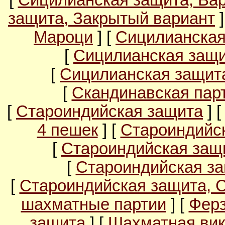
[
Сицилианская защита, Ва
защита, Закрытый вариант
]
Мароци
] [
Сицилианская
[
Сицилианская защи
[
Сицилианская защита
[
Скандинавская пар
[
Староиндийская защита
] 
4 пешек
] [
Староиндийс
[
Староиндийская защи
[
Староиндийская за
[
Староиндийская защита, 
шахматные партии
] [
Ферз
защита
] [
Шахматная вик