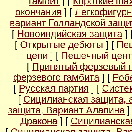
гамбит
] [
Короткие ша
окончания
] [
Легкофигурн
вариант Голландской защ
[
Новоиндийская защита
] 
[
Открытые дебюты
] [
Пе
цепи
] [
Пешечный цент
[
Принятый ферзевый 
ферзевого гамбита
] [
Роб
[
Русская партия
] [
Систе
[
Сицилианская защита, 
защита, Вариант Алапина
]
Дракона
] [
Сицилианска