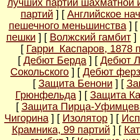
лучших партий шахматной 
партий
] [
Английское на
пешечного меньшинства
] 
пешки
] [
Волжский гамбит
]
[
Гарри Каспаров, 1878 
[
Дебют Берда
] [
Дебют 
Сокольского
] [
Дебют ферз
[
Защита Бенони
] [
За
Грюнфельда
] [
Защита Ка
[
Защита Пирца-Уфимцев
Чигорина
] [
Изолятор
] [
Исп
Крамника, 99 партий
] [
Кат