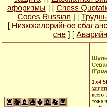
афоризмы
] [
Chess Quotati
Codes Russian
] [
Трудны
[
Низкокалорийное сбалан
сне
] [
Аварийн
Шульг
Севас
[Грин
1.e4
S
защит
всего 
тоже 