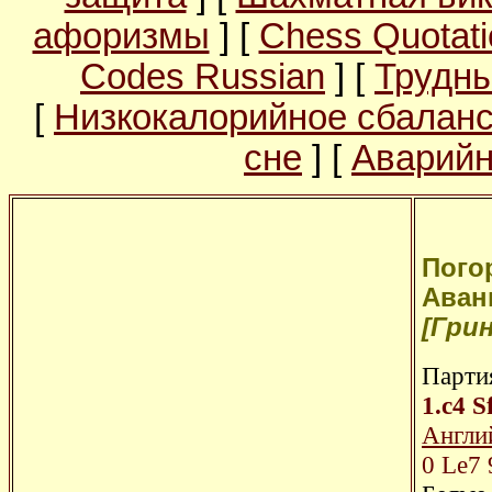
афоризмы
] [
Chess Quotati
Codes Russian
] [
Трудны
[
Низкокалорийное сбалан
сне
] [
Аварийн
Погор
Аванг
[Грин
Парти
1.c4
S
Англий
0
Le7