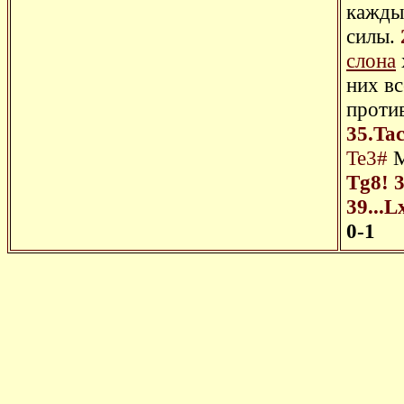
кажды
силы.
слона
них вс
проти
35.Ta
Te3#
М
Tg8!
39...L
0-1