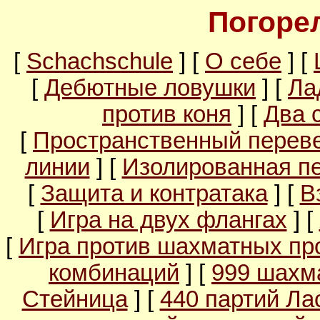
Погорел
[
Schachschule
] [
О себе
] [
[
Дебютные ловушки
] [
Ла
против коня
] [
Два 
[
Пространственный перев
линии
] [
Изолированная п
[
Защита и контратака
] [
В
[
Игра на двух флангах
] [
[
Игра против шахматных пр
комбинаций
] [
999 шахм
Стейница
] [
440 партий Ла