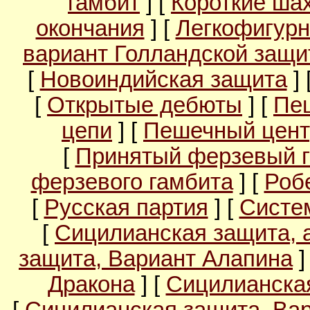
гамбит
] [
Короткие ша
окончания
] [
Легкофигурн
вариант Голландской защ
[
Новоиндийская защита
] 
[
Открытые дебюты
] [
Пе
цепи
] [
Пешечный цент
[
Принятый ферзевый 
ферзевого гамбита
] [
Роб
[
Русская партия
] [
Систе
[
Сицилианская защита, 
защита, Вариант Алапина
]
Дракона
] [
Сицилианска