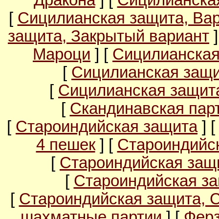
Дракона
] [
Сицилианска
[
Сицилианская защита, Ва
защита, Закрытый вариант
]
Мароци
] [
Сицилианская
[
Сицилианская защи
[
Сицилианская защита
[
Скандинавская пар
[
Староиндийская защита
] 
4 пешек
] [
Староиндийс
[
Староиндийская защи
[
Староиндийская за
[
Староиндийская защита, 
шахматные партии
] [
Ферз