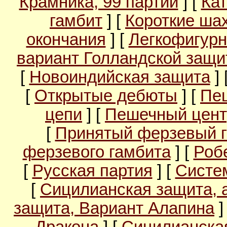
Крамника, 99 партий
] [
Кат
гамбит
] [
Короткие ша
окончания
] [
Легкофигурн
вариант Голландской защ
[
Новоиндийская защита
] 
[
Открытые дебюты
] [
Пе
цепи
] [
Пешечный цент
[
Принятый ферзевый 
ферзевого гамбита
] [
Роб
[
Русская партия
] [
Систе
[
Сицилианская защита, 
защита, Вариант Алапина
]