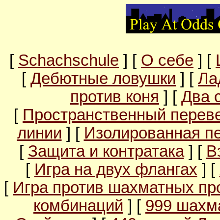
[
Schachschule
] [
О себе
] [
[
Дебютные ловушки
] [
Ла
против коня
] [
Два 
[
Пространственный перев
линии
] [
Изолированная п
[
Защита и контратака
] [
В
[
Игра на двух флангах
] [
[
Игра против шахматных пр
комбинаций
] [
999 шахм