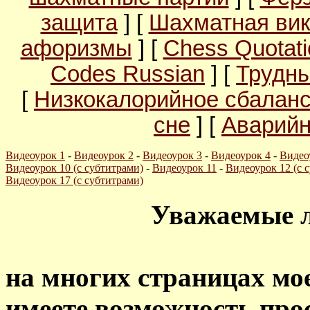
защита
] [
Шахматная вик
афоризмы
] [
Chess Quotati
Codes Russian
] [
Трудны
[
Низкокалорийное сбалан
сне
] [
Аварийн
Видеоурок 1
-
Видеоурок 2
-
Видеоурок 3
-
Видеоурок 4
-
Видео
Видеоурок 10 (с субтитрами)
-
Видеоурок 11
-
Видеоурок 12 (с 
Видеоурок 17 (с субтитрами)
Уважаемые 
на многих страницах мое
имеете возможность про