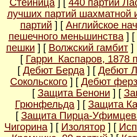
Стейница
] [
440 партий Ла
лучших партий шахматной 
партий
] [
Английское на
пешечного меньшинства
] 
пешки
] [
Волжский гамбит
]
[
Гарри Каспаров, 1878 
[
Дебют Берда
] [
Дебют 
Сокольского
] [
Дебют ферз
[
Защита Бенони
] [
За
Грюнфельда
] [
Защита Ка
[
Защита Пирца-Уфимцев
Чигорина
] [
Изолятор
] [
Исп