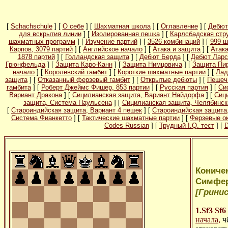
[
Schachschule
] [
О себе
] [
Шахматная школа
] [
Оглавление
] [
Дебют
для вскрытия линии
] [
Изолированная пешка
] [
Карлсбадская стр
шахматных программ
] [
Изучение партий
] [
3526 комбинаций
] [
999 ш
Карпов, 3079 партий
] [
Английское начало
] [
Атака и защита
] [
Атак
1878 партий
] [
Голландская защита
] [
Дебют Берда
] [
Дебют Ларс
Грюнфельда
] [
Защита Каро-Канн
] [
Защита Нимцовича
] [
Защита Пи
начало
] [
Королевский гамбит
] [
Короткие шахматные партии
] [
Лад
защита
] [
Отказанный ферзевый гамбит
] [
Открытые дебюты
] [
Пешеч
гамбита
] [
Роберт Джеймс Фишер, 853 партии
] [
Русская партия
] [
Си
Вариант Дракона
] [
Сицилианская защита, Вариант Найдорфа
] [
Сиц
защита, Система Паульсена
] [
Сицилианская защита, Челябинск
[
Староиндийская защита, Вариант 4 пешек
] [
Староиндийская защита
Система Фианкетто
] [
Тактические шахматные партии
] [
Ферзевые о
Codes Russian
] [
Трудный I.Q. тест
] [
D
Коничен
Симфер
[Гринис
1.Sf3
Sf6
начала,
ч