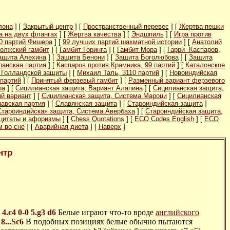
лона
] [
Закрытый центр
] [
Пространственный перевес
] [
Жертва пешки
а на двух флангах
] [
Жертва качества
] [
Эндшпиль
] [
Игра против
0 партий Фишера
] [
99 лучших партий шахматной истории
] [
Анатолий
олжский гамбит
] [
Гамбит Горинга
] [
Гамбит Мора
] [
Гарри Каспаров,
ащита Алехина
] [
Защита Бенони
] [
Защита Боголюбова
] [
Защита
панская партия
] [
Каспаров против Крамника, 99 партий
] [
Каталонское
 Голландской защиты
] [
Михаил Таль, 3110 партий
] [
Новоиндийская
партий
] [
Принятый ферзевый гамбит
] [
Разменный вариант ферзевого
ра
] [
Сицилианская защита, Вариант Алапина
] [
Сицилианская защита,
й вариант
] [
Сицилианская защита, Система Мароци
] [
Сицилианская
авская партия
] [
Славянская защита
] [
Староиндийская защита
]
Староиндийская защита, Система Авербаха
] [
Староиндийская защита,
цитаты и афоризмы
] [
Chess Quotations
] [
ECO Codes English
] [
ECO
 во сне
] [
Аварийная диета
] [
Наверх
]
нтр
4.c4
0-0
5.g3
d6
Белые играют что-то вроде
английского
]
8...Sc6
В подобных позициях белые обычно пытаются