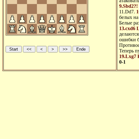
атаковать
9.Sbd2?!
11.Dd7.
1
белых на
Белые ра
13.cxd6
делаются
ошибки б
Противос
Теперь п
19.Lxg7
0-1