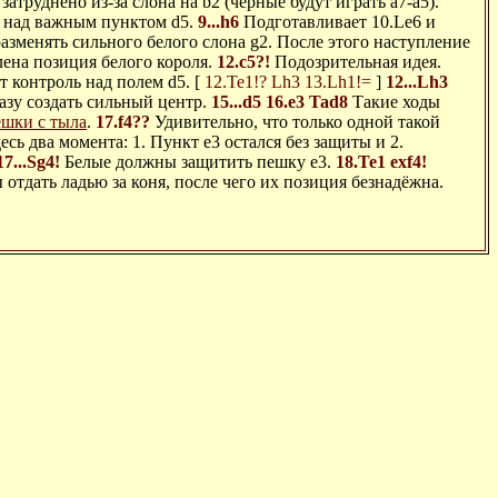
затруднено из-за слона на b2 (чёрные будут играть a7-a5).
м над важным пунктом d5.
9...h6
Подготавливает 10.Le6 и
азменять сильного белого слона g2. После этого наступление
лена позиция белого короля.
12.c5?!
Подозрительная идея.
контроль над полем d5. [
12.Te1!?
Lh3
13.Lh1!=
]
12...Lh3
азу создать сильный центр.
15...d5
16.e3
Tad8
Такие ходы
ешки с тыла
.
17.f4??
Удивительно, что только одной такой
ь два момента: 1. Пункт e3 остался без защиты и 2.
17...Sg4!
Белые должны защитить пешку e3.
18.Te1
exf4!
 отдать ладью за коня, после чего их позиция безнадёжна.