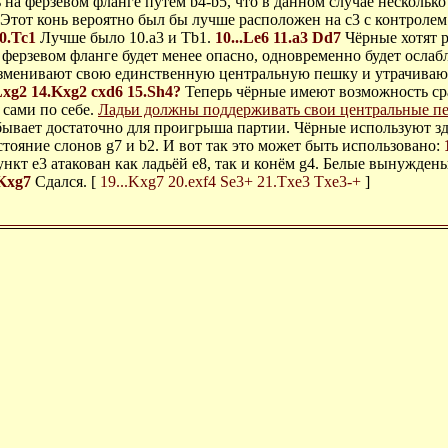
 на ферзевом фланге путём b4-b5, что в данном случае несколько 
Этот конь вероятно был бы лучше расположен на c3 с контроле
0.Tc1
Лучше было 10.a3 и Tb1.
10...Le6
11.a3
Dd7
Чёрные хотят р
 ферзевом фланге будет менее опасно, одновременно будет ослаб
зменивают свою единственную центральную пешку и утрачивают 
Lxg2
14.Kxg2
cxd6
15.Sh4?
Теперь чёрные имеют возможность ср
 сами по себе.
Ладьи должны поддерживать свои центральные п
ывает достаточно для проигрыша партии. Чёрные используют здес
тояние слонов g7 и b2. И вот так это может быть использовано:
ункт e3 атакован как ладьёй e8, так и конём g4. Белые вынуждены
Kxg7
Сдался. [
19...Kxg7
20.exf4
Se3+
21.Txe3
Txe3-+
]