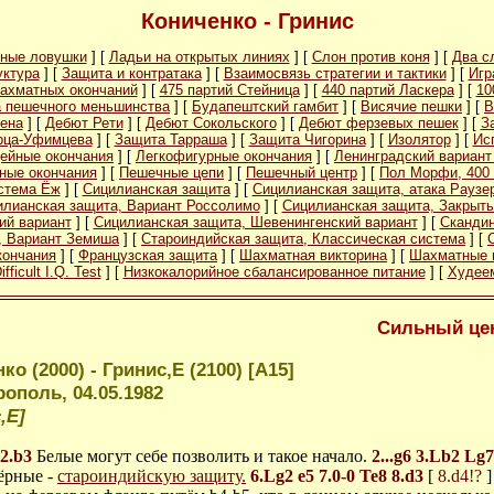
Кониченко - Гринис
ные ловушки
] [
Ладьи на открытых линиях
] [
Слон против коня
] [
Два с
уктура
] [
Защита и контратака
] [
Взаимосвязь стратегии и тактики
] [
Игр
ахматных окончаний
] [
475 партий Стейница
] [
440 партий Ласкера
] [
10
а пешечного меньшинства
] [
Будапештский гамбит
] [
Висячие пешки
] [
В
ена
] [
Дебют Рети
] [
Дебют Сокольского
] [
Дебют ферзевых пешек
] [
З
рца-Уфимцева
] [
Защита Тарраша
] [
Защита Чигорина
] [
Изолятор
] [
Ис
ейные окончания
] [
Легкофигурные окончания
] [
Ленинградский вариант
ные окончания
] [
Пешечные цепи
] [
Пешечный центр
] [
Пол Морфи, 400 
стема Ёж
] [
Сицилианская защита
] [
Сицилианская защита, атака Раузе
илианская защита, Вариант Россолимо
] [
Сицилианская защита, Закрыты
ий вариант
] [
Сицилианская защита, Шевенингенский вариант
] [
Скандин
, Вариант Земиша
] [
Староиндийская защита, Классическая система
] [
кончания
] [
Французская защита
] [
Шахматная викторина
] [
Шахматные 
ifficult I.Q. Test
] [
Низкокалорийное сбалансированное питание
] [
Худеем
Сильный це
ко (2000) - Гринис,Е (2100) [A15]
ополь, 04.05.1982
,Е]
2.b3
Белые могут себе позволить и такое начало.
2...g6
3.Lb2
Lg7
ёрные -
староиндийскую защиту.
6.Lg2
e5
7.0-0
Te8
8.d3
[
8.d4!?