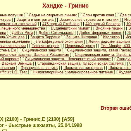
Хандке - Гринис
ные ловушки
] [
Ладьи на открытых линиях
] [
Слон против коня
] [
Два с
уктура
] [
Защита и контратака
] [
Взаимосвязь стратегии и тактики
] [
Игр
ахматных окончаний
] [
475 партий Стейница
] [
440 партий Ласкера
] [
10
а пешечного меньшинства
] [
Будапештский гамбит
] [
Висячие пешки
] [
В
ена
] [
Дебют Рети
] [
Дебют Сокольского
] [
Дебют ферзевых пешек
] [
З
рца-Уфимцева
] [
Защита Тарраша
] [
Защита Чигорина
] [
Изолятор
] [
Ис
ейные окончания
] [
Легкофигурные окончания
] [
Ленинградский вариант
ные окончания
] [
Пешечные цепи
] [
Пешечный центр
] [
Пол Морфи, 400 
стема Ёж
] [
Сицилианская защита
] [
Сицилианская защита, атака Раузе
илианская защита, Вариант Россолимо
] [
Сицилианская защита, Закрыты
ий вариант
] [
Сицилианская защита, Шевенингенский вариант
] [
Скандин
, Вариант Земиша
] [
Староиндийская защита, Классическая система
] [
кончания
] [
Французская защита
] [
Шахматная викторина
] [
Шахматные 
ifficult I.Q. Test
] [
Низкокалорийное сбалансированное питание
] [
Худеем
Вторая оши
Х (2100) - Гринис,Е (2100) [A59]
г - быстрые шахматы, 25.04.1998