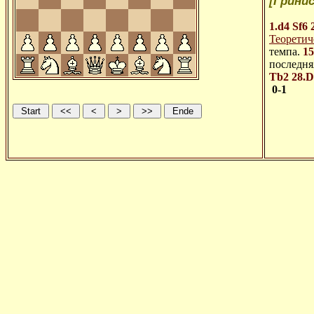
[Гринис
1.d4
Sf6
Теоретич
темпа.
15
последня
Tb2
28.D
0-1