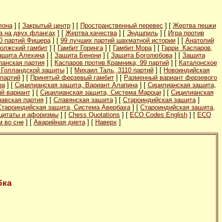
лона
] [
Закрытый центр
] [
Пространственный перевес
] [
Жертва пешки
а на двух флангах
] [
Жертва качества
] [
Эндшпиль
] [
Игра против
0 партий Фишера
] [
99 лучших партий шахматной истории
] [
Анатолий
олжский гамбит
] [
Гамбит Горинга
] [
Гамбит Мора
] [
Гарри Каспаров,
ащита Алехина
] [
Защита Бенони
] [
Защита Боголюбова
] [
Защита
панская партия
] [
Каспаров против Крамника, 99 партий
] [
Каталонское
 Голландской защиты
] [
Михаил Таль, 3110 партий
] [
Новоиндийская
партий
] [
Принятый ферзевый гамбит
] [
Разменный вариант ферзевого
ра
] [
Сицилианская защита, Вариант Алапина
] [
Сицилианская защита,
й вариант
] [
Сицилианская защита, Система Мароци
] [
Сицилианская
авская партия
] [
Славянская защита
] [
Староиндийская защита
]
Староиндийская защита, Система Авербаха
] [
Староиндийская защита,
цитаты и афоризмы
] [
Chess Quotations
] [
ECO Codes English
] [
ECO
 во сне
] [
Аварийная диета
] [
Наверх
]
бка