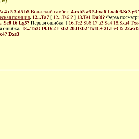
,Е]
2.c4
c5
3.d5
b5
Волжский гамбит.
4.cxb5
a6
5.bxa6
Lxa6
6.Sc3
g6
еская позиция
.
12...Ta7
[
12...Ta6!?
]
13.Te1
Da8!?
Ферзь посматр
...Se8
16.Lg5?
Первая ошибка. [
16.Tc2
Sb6
17.a3
Sa4
18.Sxa4
Txa
я ошибка.
18...Ta3!
19.Dc2
Lxb2
20.Dxb2
Txf3-+
21.Le3
f5
22.exf
c4?
Dxe3