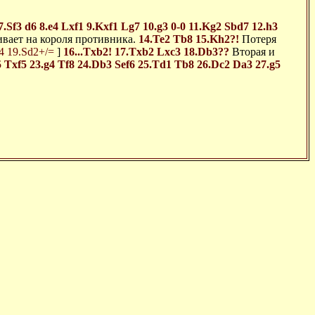
7.Sf3
d6
8.e4
Lxf1
9.Kxf1
Lg7
10.g3
0-0
11.Kg2
Sbd7
12.h3
ивает на короля противника.
14.Te2
Tb8
15.Kh2?!
Потеря
4
19.Sd2+/=
]
16...Txb2!
17.Txb2
Lxc3
18.Db3??
Вторая и
5
Txf5
23.g4
Tf8
24.Db3
Sef6
25.Td1
Tb8
26.Dc2
Da3
27.g5