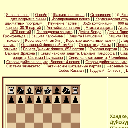
[
Schachschule
] [
О себе
] [
Шахматная школа
] [
Оглавление
] [
Дебют
для вскрытия линии
] [
Изолированная пешка
] [
Карлсбадская стр
шахматных программ
] [
Изучение партий
] [
3526 комбинаций
] [
999 ш
Карпов, 3079 партий
] [
Английское начало
] [
Атака и защита
] [
Атак
1878 партий
] [
Голландская защита
] [
Дебют Берда
] [
Дебют Ларс
Грюнфельда
] [
Защита Каро-Канн
] [
Защита Нимцовича
] [
Защита Пи
начало
] [
Королевский гамбит
] [
Короткие шахматные партии
] [
Лад
защита
] [
Отказанный ферзевый гамбит
] [
Открытые дебюты
] [
Пешеч
гамбита
] [
Роберт Джеймс Фишер, 853 партии
] [
Русская партия
] [
Си
Вариант Дракона
] [
Сицилианская защита, Вариант Найдорфа
] [
Сиц
защита, Система Паульсена
] [
Сицилианская защита, Челябинск
[
Староиндийская защита, Вариант 4 пешек
] [
Староиндийская защита
Система Фианкетто
] [
Тактические шахматные партии
] [
Ферзевые о
Codes Russian
] [
Трудный I.Q. тест
] [
D
Хандке,
Дуйсбур