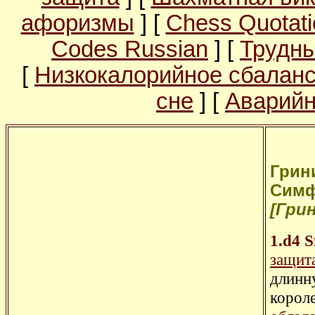
афоризмы
] [
Chess Quotati
Codes Russian
] [
Трудны
[
Низкокалорийное сбалан
сне
] [
Аварийн
Грини
Симф
[Грин
1.d4
S
защит
длинн
корол