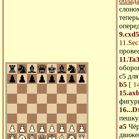
облад
слоно
теперь
оперед
9.cxd
11.Sec
провес
11.Ta
оборо
c5 для
b5
[
1
15.ax
фигур
16...
пешку
a5
Чёр
движе