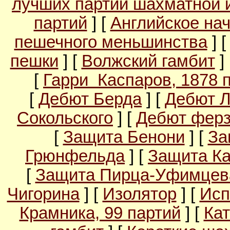
лучших партий шахматной 
партий
] [
Английское на
пешечного меньшинства
] 
пешки
] [
Волжский гамбит
]
[
Гарри Каспаров, 1878 
[
Дебют Берда
] [
Дебют 
Сокольского
] [
Дебют ферз
[
Защита Бенони
] [
За
Грюнфельда
] [
Защита Ка
[
Защита Пирца-Уфимцев
Чигорина
] [
Изолятор
] [
Исп
Крамника, 99 партий
] [
Кат