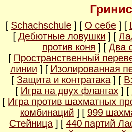
Гринис
[
Schachschule
] [
О себе
] [
[
Дебютные ловушки
] [
Ла
против коня
] [
Два 
[
Пространственный перев
линии
] [
Изолированная п
[
Защита и контратака
] [
В
[
Игра на двух флангах
] [
[
Игра против шахматных пр
комбинаций
] [
999 шахм
Стейница
] [
440 партий Ла