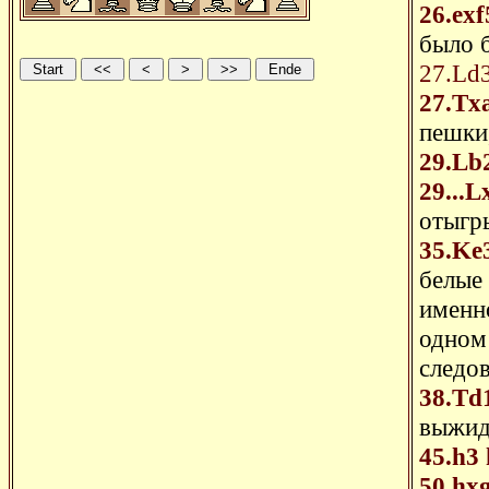
26.exf
было 
27.Ld
27.Tx
пешки,
29.Lb
29...L
отыгр
35.Ke
белые
именн
одном
следов
38.Td
выжид
45.h3
50.hx