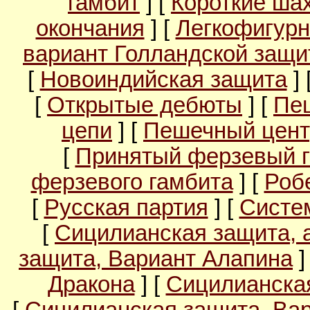
гамбит
] [
Короткие ша
окончания
] [
Легкофигурн
вариант Голландской защ
[
Новоиндийская защита
] 
[
Открытые дебюты
] [
Пе
цепи
] [
Пешечный цент
[
Принятый ферзевый 
ферзевого гамбита
] [
Роб
[
Русская партия
] [
Систе
[
Сицилианская защита, 
защита, Вариант Алапина
]
Дракона
] [
Сицилианска