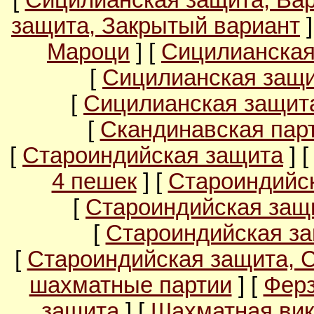
[
Сицилианская защита, Ва
защита, Закрытый вариант
]
Мароци
] [
Сицилианская
[
Сицилианская защи
[
Сицилианская защита
[
Скандинавская пар
[
Староиндийская защита
] 
4 пешек
] [
Староиндийс
[
Староиндийская защи
[
Староиндийская за
[
Староиндийская защита, 
шахматные партии
] [
Ферз
защита
] [
Шахматная вик