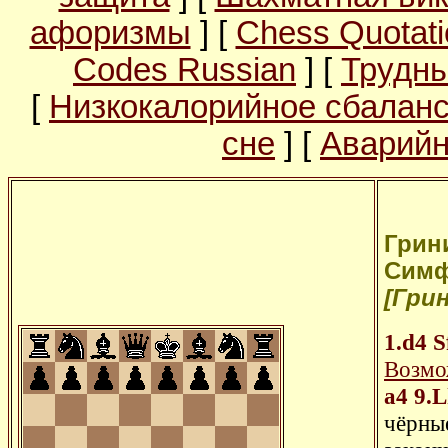
афоризмы
] [
Chess Quotati
Codes Russian
] [
Трудны
[
Низкокалорийное сбалан
сне
] [
Аварийн
Грини
Симфе
[Грин
1.d4
S
Возмож
a4
9.
чёрны