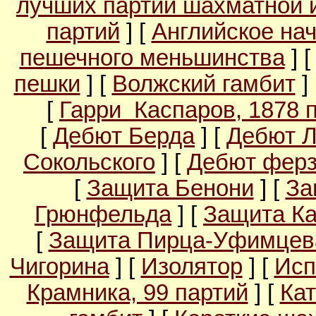
лучших партий шахматной 
партий
] [
Английское на
пешечного меньшинства
] 
пешки
] [
Волжский гамбит
]
[
Гарри Каспаров, 1878 
[
Дебют Берда
] [
Дебют 
Сокольского
] [
Дебют ферз
[
Защита Бенони
] [
За
Грюнфельда
] [
Защита Ка
[
Защита Пирца-Уфимцев
Чигорина
] [
Изолятор
] [
Исп
Крамника, 99 партий
] [
Кат