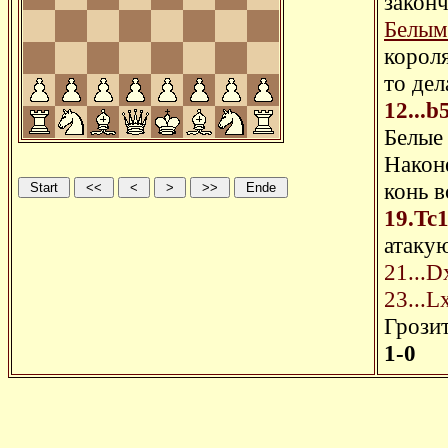
закон
Белым
корол
то дел
12...b
Белые
Након
конь 
19.Tc
атаку
21...D
23...L
Грозит
1-0