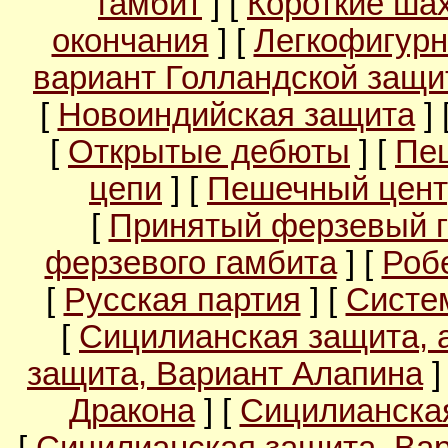
гамбит
] [
Короткие ша
окончания
] [
Легкофигурн
вариант Голландской защ
[
Новоиндийская защита
] 
[
Открытые дебюты
] [
Пе
цепи
] [
Пешечный цент
[
Принятый ферзевый 
ферзевого гамбита
] [
Роб
[
Русская партия
] [
Систе
[
Сицилианская защита, 
защита, Вариант Алапина
]
Дракона
] [
Сицилианска