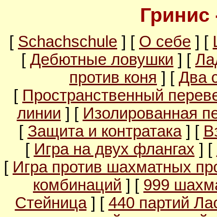
Гринис 
[
Schachschule
] [
О себе
] [
[
Дебютные ловушки
] [
Ла
против коня
] [
Два 
[
Пространственный перев
линии
] [
Изолированная п
[
Защита и контратака
] [
В
[
Игра на двух флангах
] [
[
Игра против шахматных пр
комбинаций
] [
999 шахм
Стейница
] [
440 партий Ла