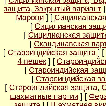
[
Сицилианская защита, Ва
защита, Закрытый вариант
]
Мароци
] [
Сицилианская
[
Сицилианская защи
[
Сицилианская защита
[
Скандинавская пар
[
Староиндийская защита
] 
4 пешек
] [
Староиндийс
[
Староиндийская защи
[
Староиндийская за
[
Староиндийская защита, 
шахматные партии
] [
Ферз
защита
] [
Шахматная вик