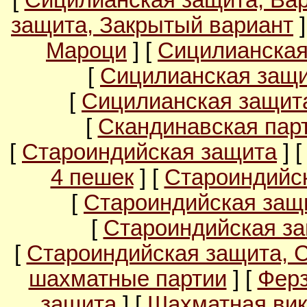
[
Сицилианская защита, Ва
защита, Закрытый вариант
]
Мароци
] [
Сицилианская
[
Сицилианская защи
[
Сицилианская защита
[
Скандинавская пар
[
Староиндийская защита
] 
4 пешек
] [
Староиндийс
[
Староиндийская защи
[
Староиндийская за
[
Староиндийская защита, 
шахматные партии
] [
Ферз
защита
] [
Шахматная вик