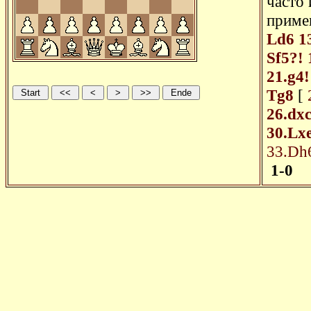
часто 
приме
Ld6
1
Sf5?!
21.g4!
Tg8
[
26.dx
30.Lx
33.Dh
1-0