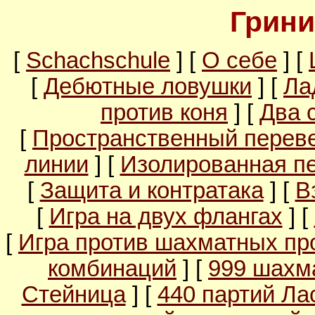
Грини
[
Schachschule
] [
О себе
] [
[
Дебютные ловушки
] [
Ла
против коня
] [
Два 
[
Пространственный перев
линии
] [
Изолированная п
[
Защита и контратака
] [
В
[
Игра на двух флангах
] [
[
Игра против шахматных пр
комбинаций
] [
999 шахм
Стейница
] [
440 партий Ла