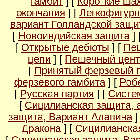
гамбит
] [
Короткие ша
окончания
] [
Легкофигурн
вариант Голландской защ
[
Новоиндийская защита
] 
[
Открытые дебюты
] [
Пе
цепи
] [
Пешечный цент
[
Принятый ферзевый 
ферзевого гамбита
] [
Роб
[
Русская партия
] [
Систе
[
Сицилианская защита, 
защита, Вариант Алапина
]
Дракона
] [
Сицилианска