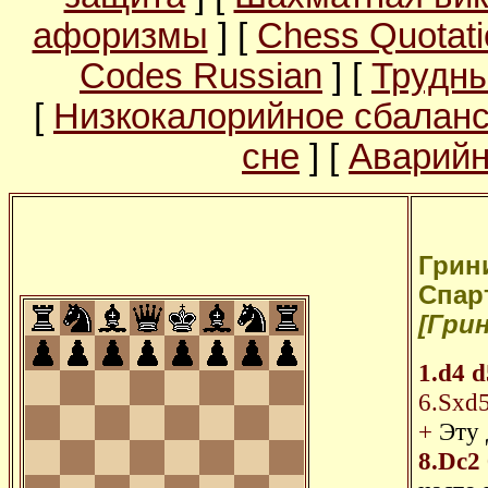
афоризмы
] [
Chess Quotati
Codes Russian
] [
Трудны
[
Низкокалорийное сбалан
сне
] [
Аварийн
Грини
Спар
[Грин
1.d4
d
6.Sxd
+
Эту 
8.Dc2