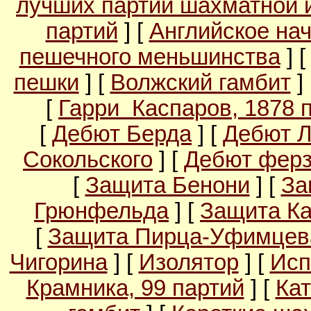
лучших партий шахматной 
партий
] [
Английское на
пешечного меньшинства
] 
пешки
] [
Волжский гамбит
]
[
Гарри Каспаров, 1878 
[
Дебют Берда
] [
Дебют 
Сокольского
] [
Дебют ферз
[
Защита Бенони
] [
За
Грюнфельда
] [
Защита Ка
[
Защита Пирца-Уфимцев
Чигорина
] [
Изолятор
] [
Исп
Крамника, 99 партий
] [
Кат