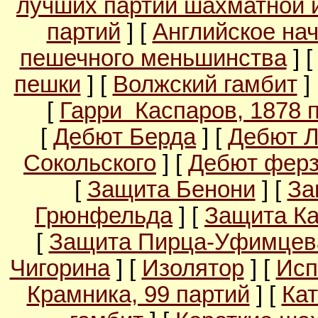
лучших партий шахматной 
партий
] [
Английское на
пешечного меньшинства
] 
пешки
] [
Волжский гамбит
]
[
Гарри Каспаров, 1878 
[
Дебют Берда
] [
Дебют 
Сокольского
] [
Дебют ферз
[
Защита Бенони
] [
За
Грюнфельда
] [
Защита Ка
[
Защита Пирца-Уфимцев
Чигорина
] [
Изолятор
] [
Исп
Крамника, 99 партий
] [
Кат