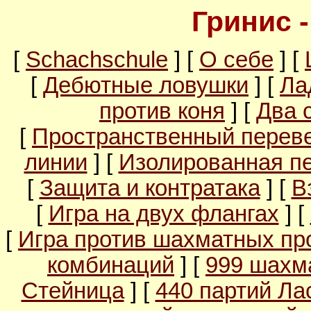
Гринис 
[
Schachschule
] [
О себе
] [
[
Дебютные ловушки
] [
Ла
против коня
] [
Два 
[
Пространственный перев
линии
] [
Изолированная п
[
Защита и контратака
] [
В
[
Игра на двух флангах
] [
[
Игра против шахматных пр
комбинаций
] [
999 шахм
Стейница
] [
440 партий Ла