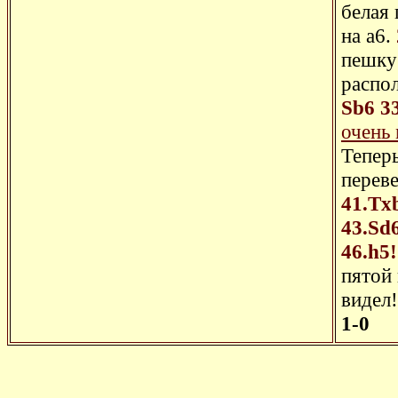
белая 
на a6.
пешку 
распол
Sb6
3
очень 
Тепер
перев
41.Tx
43.Sd
46.h5!
пятой 
видел!
1-0