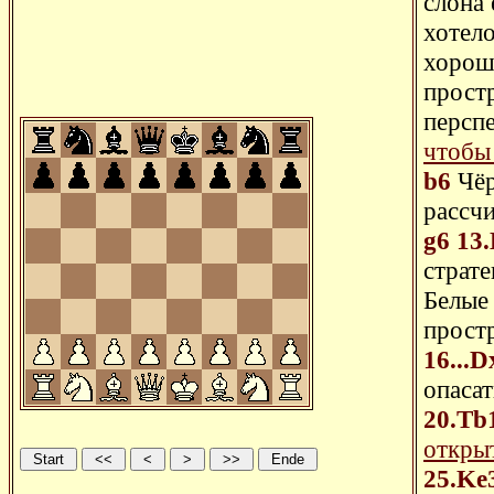
слона 
хотело
хорош
прост
перспе
чтобы
b6
Чёр
рассчи
g6
13
страт
Белы
прост
16...D
опасат
20.Tb
откры
25.Ke