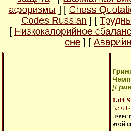
афоризмы
] [
Chess Quotati
Codes Russian
] [
Трудны
[
Низкокалорийное сбалан
сне
] [
Аварийн
Грини
Чемп
[Грин
1.d4
S
6.d6+-
извес
этой с