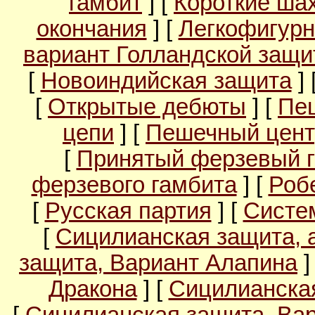
гамбит
] [
Короткие ша
окончания
] [
Легкофигурн
вариант Голландской защ
[
Новоиндийская защита
] 
[
Открытые дебюты
] [
Пе
цепи
] [
Пешечный цент
[
Принятый ферзевый 
ферзевого гамбита
] [
Роб
[
Русская партия
] [
Систе
[
Сицилианская защита, 
защита, Вариант Алапина
]
Дракона
] [
Сицилианска