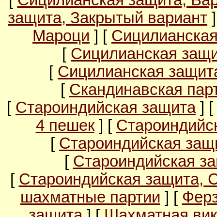
[
Сицилианская защита, Ва
защита, Закрытый вариант
]
Мароци
] [
Сицилианская
[
Сицилианская защи
[
Сицилианская защита
[
Скандинавская пар
[
Староиндийская защита
] 
4 пешек
] [
Староиндийс
[
Староиндийская защи
[
Староиндийская за
[
Староиндийская защита, 
шахматные партии
] [
Ферз
защита
] [
Шахматная вик