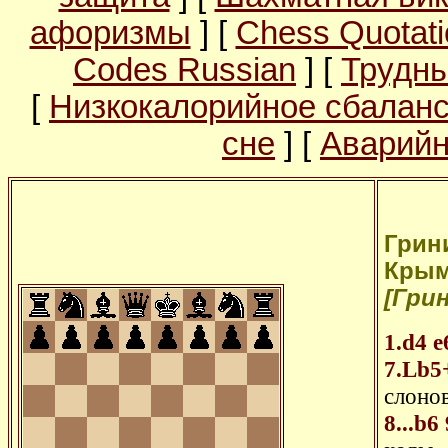
афоризмы
] [
Chess Quotati
Codes Russian
] [
Трудны
[
Низкокалорийное сбалан
сне
] [
Аварийн
Грини
Крым 
[Грин
1.d4
e
7.Lb5
слоно
8...b6