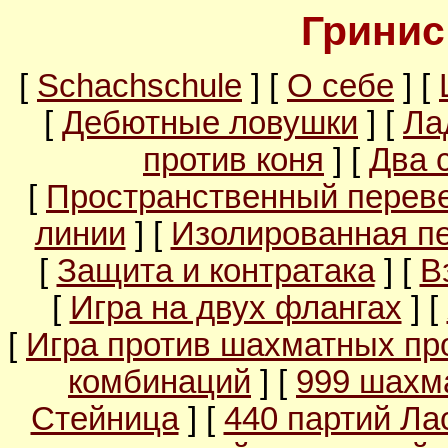
Гринис
[
Schachschule
] [
О себе
] [
[
Дебютные ловушки
] [
Ла
против коня
] [
Два 
[
Пространственный перев
линии
] [
Изолированная п
[
Защита и контратака
] [
В
[
Игра на двух флангах
] [
[
Игра против шахматных пр
комбинаций
] [
999 шахм
Стейница
] [
440 партий Ла