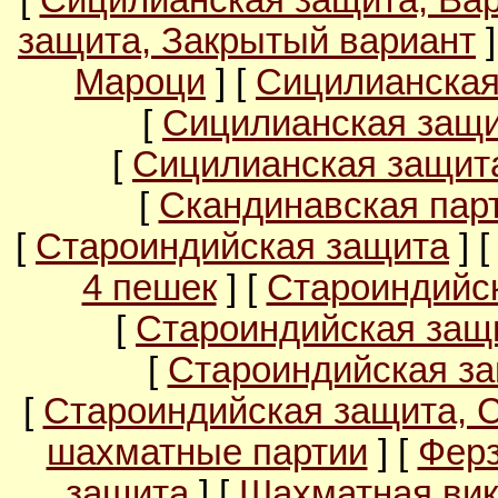
[
Сицилианская защита, Ва
защита, Закрытый вариант
]
Мароци
] [
Сицилианская
[
Сицилианская защи
[
Сицилианская защита
[
Скандинавская пар
[
Староиндийская защита
] 
4 пешек
] [
Староиндийс
[
Староиндийская защи
[
Староиндийская за
[
Староиндийская защита, 
шахматные партии
] [
Ферз
защита
] [
Шахматная вик