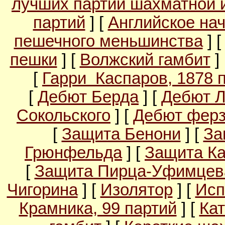
лучших партий шахматной 
партий
] [
Английское на
пешечного меньшинства
] 
пешки
] [
Волжский гамбит
]
[
Гарри Каспаров, 1878 
[
Дебют Берда
] [
Дебют 
Сокольского
] [
Дебют ферз
[
Защита Бенони
] [
За
Грюнфельда
] [
Защита Ка
[
Защита Пирца-Уфимцев
Чигорина
] [
Изолятор
] [
Исп
Крамника, 99 партий
] [
Кат