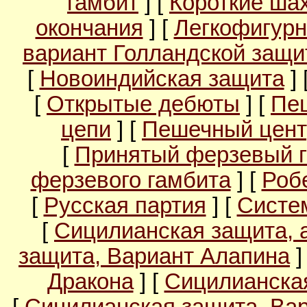
гамбит
] [
Короткие ша
окончания
] [
Легкофигурн
вариант Голландской защ
[
Новоиндийская защита
] 
[
Открытые дебюты
] [
Пе
цепи
] [
Пешечный цент
[
Принятый ферзевый 
ферзевого гамбита
] [
Роб
[
Русская партия
] [
Систе
[
Сицилианская защита, 
защита, Вариант Алапина
]
Дракона
] [
Сицилианска