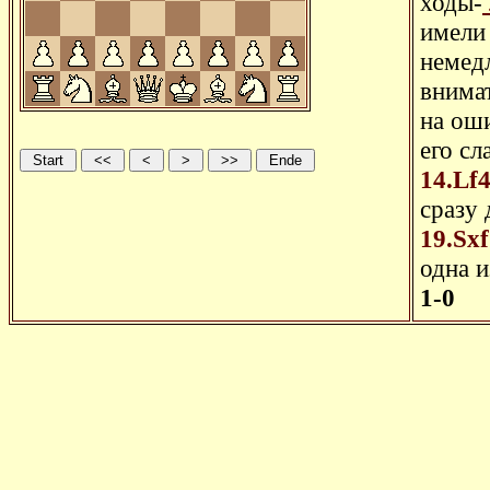
ходы-
имели 
немед
внимат
на ош
его сл
14.Lf
сразу
19.Sxf
одна 
1-0