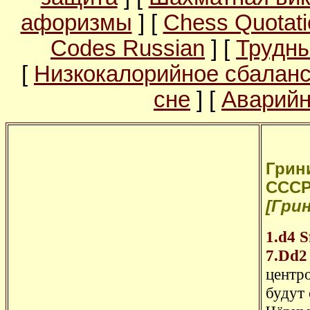
афоризмы
] [
Chess Quotati
Codes Russian
] [
Трудны
[
Низкокалорийное сбалан
сне
] [
Аварийн
Грини
СССР
[Грин
1.d4
S
7.Dd2
центр
будут