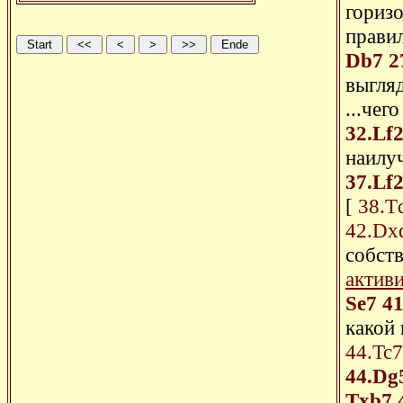
гориз
прави
Db7
2
выгля
...чег
32.Lf
наилу
37.Lf
[
38.T
42.Dx
собств
активи
Se7
41
какой
44.Tc7
44.Dg
Txb7