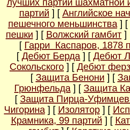
лучших партий шахматной 
партий
] [
Английское на
пешечного меньшинства
] 
пешки
] [
Волжский гамбит
]
[
Гарри Каспаров, 1878 
[
Дебют Берда
] [
Дебют 
Сокольского
] [
Дебют ферз
[
Защита Бенони
] [
За
Грюнфельда
] [
Защита Ка
[
Защита Пирца-Уфимцев
Чигорина
] [
Изолятор
] [
Исп
Крамника, 99 партий
] [
Кат