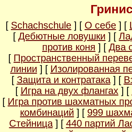
Гринис
[
Schachschule
] [
О себе
] [
[
Дебютные ловушки
] [
Ла
против коня
] [
Два 
[
Пространственный перев
линии
] [
Изолированная п
[
Защита и контратака
] [
В
[
Игра на двух флангах
] [
[
Игра против шахматных пр
комбинаций
] [
999 шахм
Стейница
] [
440 партий Ла