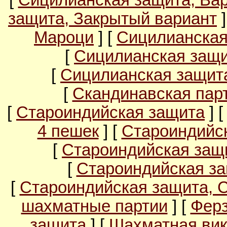
[
Сицилианская защита, Ва
защита, Закрытый вариант
]
Мароци
] [
Сицилианская
[
Сицилианская защи
[
Сицилианская защита
[
Скандинавская пар
[
Староиндийская защита
] 
4 пешек
] [
Староиндийс
[
Староиндийская защи
[
Староиндийская за
[
Староиндийская защита, 
шахматные партии
] [
Ферз
защита
] [
Шахматная вик