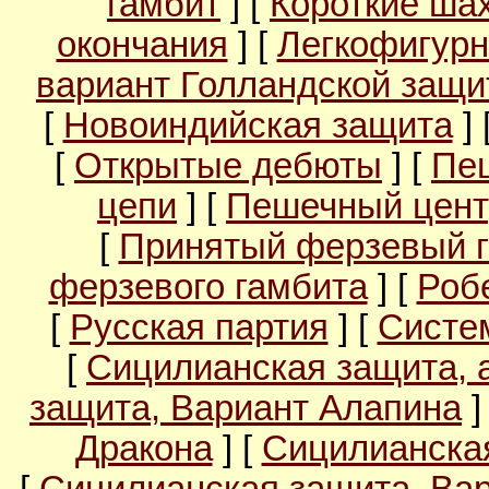
гамбит
] [
Короткие ша
окончания
] [
Легкофигурн
вариант Голландской защ
[
Новоиндийская защита
] 
[
Открытые дебюты
] [
Пе
цепи
] [
Пешечный цент
[
Принятый ферзевый 
ферзевого гамбита
] [
Роб
[
Русская партия
] [
Систе
[
Сицилианская защита, 
защита, Вариант Алапина
]
Дракона
] [
Сицилианска