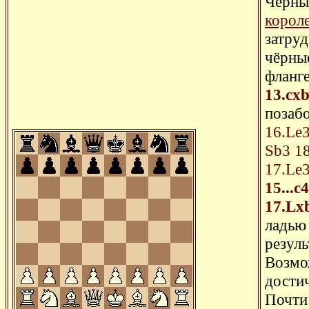
Чёрны
короле
затруд
чёрны
фланг
13.cx
позабо
16.Le3
Sb3
1
17.Le
15...c
17.Lx
ладью
резуль
Возмо
дости
Почти