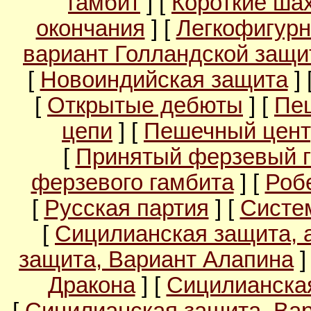
гамбит
] [
Короткие ша
окончания
] [
Легкофигурн
вариант Голландской защ
[
Новоиндийская защита
] 
[
Открытые дебюты
] [
Пе
цепи
] [
Пешечный цент
[
Принятый ферзевый 
ферзевого гамбита
] [
Роб
[
Русская партия
] [
Систе
[
Сицилианская защита, 
защита, Вариант Алапина
]
Дракона
] [
Сицилианска