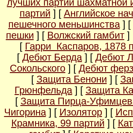
лучших партий шахматной 
партий
] [
Английское на
пешечного меньшинства
] 
пешки
] [
Волжский гамбит
]
[
Гарри Каспаров, 1878 
[
Дебют Берда
] [
Дебют 
Сокольского
] [
Дебют ферз
[
Защита Бенони
] [
За
Грюнфельда
] [
Защита Ка
[
Защита Пирца-Уфимцев
Чигорина
] [
Изолятор
] [
Исп
Крамника, 99 партий
] [
Кат