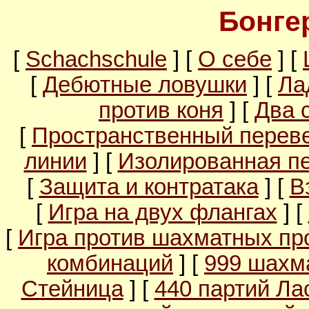
Бонгер
[
Schachschule
] [
О себе
] [
[
Дебютные ловушки
] [
Ла
против коня
] [
Два 
[
Пространственный перев
линии
] [
Изолированная п
[
Защита и контратака
] [
В
[
Игра на двух флангах
] [
[
Игра против шахматных пр
комбинаций
] [
999 шахм
Стейница
] [
440 партий Ла