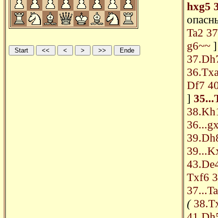
hxg5
опасн
Ta2
37
g6~~
37.Dh
36.Tx
Df7
4
]
35..
38.Kh
36...g
39.Dh
39...K
43.De
Txf6
3
37...T
(
38.T
41.Dh