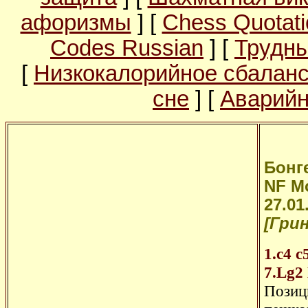
афоризмы
] [
Chess Quotati
Codes Russian
] [
Трудны
[
Низкокалорийное сбалан
сне
] [
Аварийн
Бонге
NF Mo
27.01
[Грин
1.c4
c
7.Lg2
Позиц