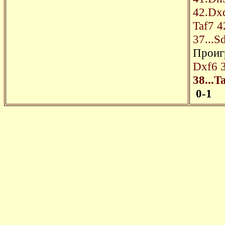
42.Dx
Taf7
4
37...S
Проигр
Dxf6
38...T
0-1