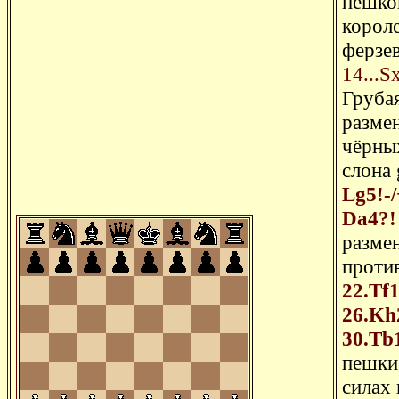
пешкой
короле
ферзе
14...S
Груба
размен
чёрных
слона
Lg5!-/
Da4?!
разме
против
22.Tf
26.Kh
30.Tb
пешки 
силах 