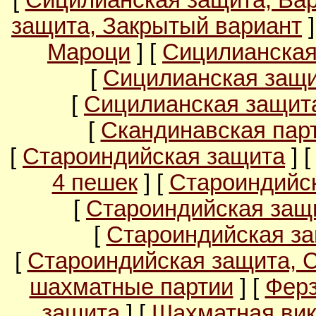
[
Сицилианская защита, Ва
защита, Закрытый вариант
]
Мароци
] [
Сицилианская
[
Сицилианская защи
[
Сицилианская защита
[
Скандинавская пар
[
Староиндийская защита
] 
4 пешек
] [
Староиндийс
[
Староиндийская защи
[
Староиндийская за
[
Староиндийская защита, 
шахматные партии
] [
Ферз
защита
] [
Шахматная вик